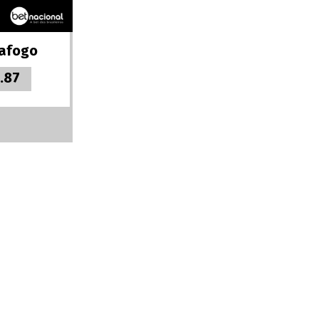
afogo
.87